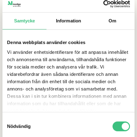
möter Modigo varje dag människor med olika behov och
styrkor. För oss är inkludering en självklarhet – när
Samtycke
Information
Om
människor får rätt stöd växer både individen,
organisationer och vårt gemensamma samhälle.
Denna webbplats använder cookies
Genom medlemskapet i Diversity Charter Sweden vill vi
Vi använder enhetsidentifierare för att anpassa innehållet
fortsätta utvecklas, inspireras av andra aktörer och själva
och annonserna till användarna, tillhandahålla funktioner
bidra med våra erfarenheter och perspektiv.
för sociala medier och analysera vår trafik. Vi
vidarebefordrar även sådana identifierare och annan
information från din enhet till de sociala medier och
”Som specialister inom psykisk hälsa, ADHD och autism
annons- och analysföretag som vi samarbetar med.
vet vi på Modigo att inkludering gör skillnad. Därför är vi
Dessa kan i sin tur kombinera informationen med annan
stolta medlemmar i Diversity Charter Sweden – för att
information som du har tillhandahållit eller som de har
inspirera och inspireras.”
samlat in när du har använt deras tjänster.
S
We work with
17 third parties
who may receive and
Nödvändig
a
Här hittar du mer information om Diversity Charter
process your information.
m
Sweden