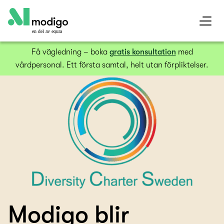
en del av equra
Få vägledning – boka
gratis konsultation
med
vårdpersonal. Ett första samtal, helt utan förpliktelser.
Modigo blir