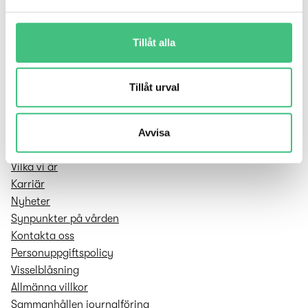
a
hjälper dig framåt.
l
Tillåt alla
Utredning: För barn
Tillåt urval
Utredning: För vuxen
Behandling: För barn och vuxen
Avvisa
Tjänster för verksamheter
Remittera till Modigo
Vilka vi är
Karriär
Nyheter
Synpunkter på vården
Kontakta oss
Personuppgifts­policy
Visselblåsning
Allmänna villkor
Sammanhållen journalföring