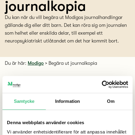
journalkopia
Du kan när du vill begära ut Modigos journalhandlingar
gällande dig eller ditt barn. Det kan röra sig om journalen
som helhet eller enskilda delar, till exempel ett
neuropsykiatriskt utlåtandet om det har kommit bort.
Du är här:
Modigo
>
Begära ut journalkopia
Så här gör du
Samtycke
Information
Om
Skriv till oss i chatten i Modigo-appen
. Ange vilken del av
journalen du vill begära ut. Vi återkommer med eventuella
följdfrågor och hanterar din begäran.
Denna webbplats använder cookies
Vi använder enhetsidentifierare för att anpassa innehållet