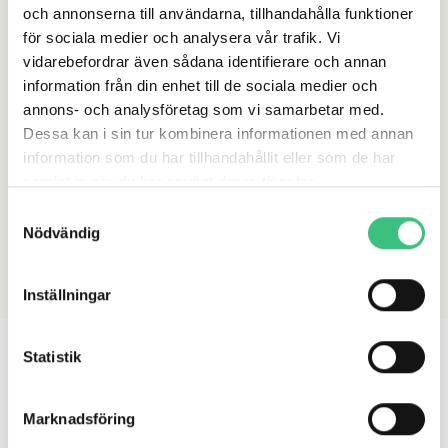
Alternativt sätt:
och annonserna till användarna, tillhandahålla funktioner
för sociala medier och analysera vår trafik. Vi
vidarebefordrar även sådana identifierare och annan
Vuxen: Skriv ut blanketten
Begäran av journalkopia
information från din enhet till de sociala medier och
(vuxen)
och skicka till mottagningen du har haft
annons- och analysföretag som vi samarbetar med.
kontakt med. Adresser
hittar du här
.
Dessa kan i sin tur kombinera informationen med annan
information som du har tillhandahållit eller som de har
Barn: Skriv ut blanketten
Begäran av journalkopia
samlat in när du har använt deras tjänster.
(barn)
och skicka till mottagningen ni har haft kontakt
S
We work with
17 third parties
who may receive and
med. Adresser
hittar du här
.
Nödvändig
a
process your information.
m
t
Inställningar
y
c
k
Statistik
e
en del av equra
s
Vi utgår alltid från dina utmaningar och var
Marknadsföring
v
du befinner dig i livet. Det är där vi möts och