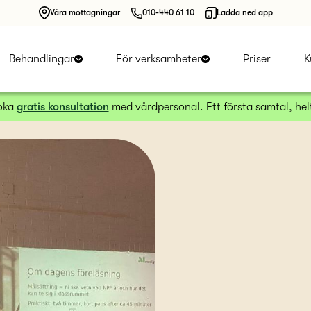
Våra mottagningar
010-440 61 10
Ladda ned app
Behandlingar
För verksamheter
Priser
K
boka
gratis konsultation
med vårdpersonal. Ett första samtal, helt