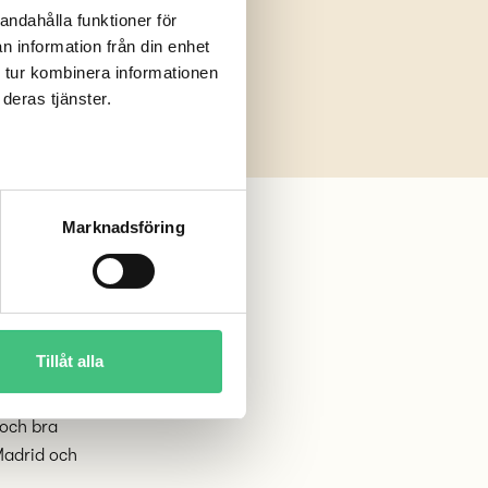
andahålla funktioner för
n information från din enhet
 tur kombinera informationen
deras tjänster.
Marknadsföring
ferens i
Tillåt alla
et var hur
barn med
 och bra
 Madrid och