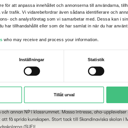
e för att anpassa innehållet och annonserna till användarna, tillh
vår trafik. Vi vidarebefordrar även sådana identifierare och anna
nnons- och analysföretag som vi samarbetar med. Dessa kan i sin
har tillhandahållit eller som de har samlat in när du har använt 
es
who may receive and process your information.
Inställningar
Statistik
ktober deltog Modigos verksamhetschef Caroline Byström på kon
Tillåt urval
rka 100 deltagare från svenska skolor i Europa och Afrika . Ämn
ställs och framför allt hur man som skolpersonal kan bemöta 
 och annan NP i klassrummet. Massa intresse, aha-upplevelser
t att få sprida kunskapen. Stort tack till Skandinaviska skolan i
dsskolarna (SUF)!