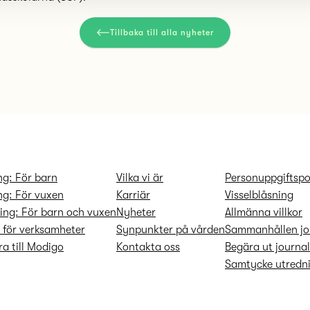
Tillbaka till alla nyheter
ng: För barn
Vilka vi är
Personuppgifts­po
ng: För vuxen
Karriär
Visselblåsning
ing: För barn och vuxen
Nyheter
Allmänna villkor
r för verksamheter
Synpunkter på vården
Sammanhållen jo
a till Modigo
Kontakta oss
Begära ut journa
Samtycke utredni