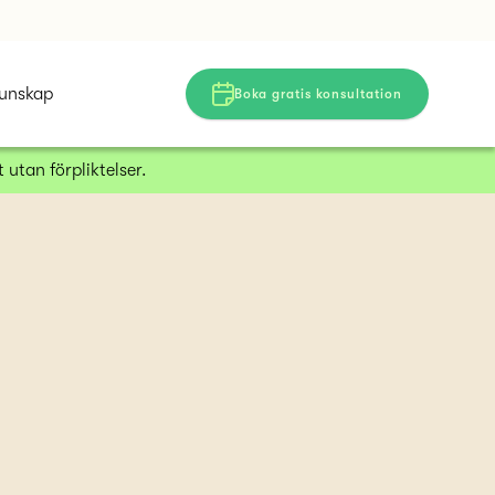
unskap
Boka gratis konsultation
 utan förpliktelser.