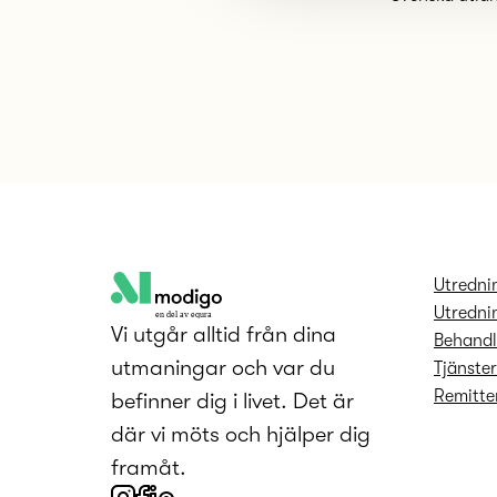
l
Utredni
Utredni
en del av equra
Vi utgår alltid från dina
Behandl
utmaningar och var du
Tjänste
Remitter
befinner dig i livet. Det är
där vi möts och hjälper dig
framåt.