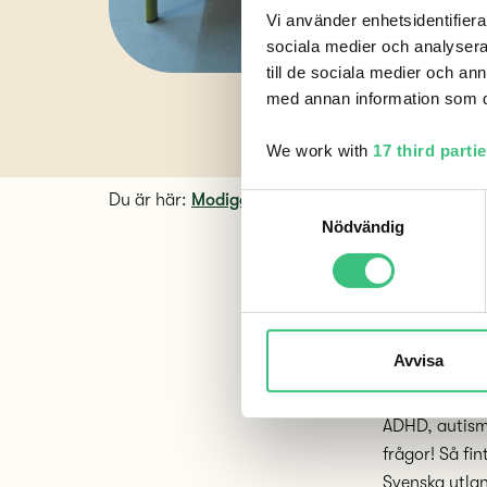
Vi använder enhetsidentifierar
sociala medier och analysera 
till de sociala medier och a
med annan information som du 
We work with
17 third parti
Du är här:
Modigo
>
Nyheter
>
Modigo i Madrid!
S
Nödvändig
a
m
t
y
c
I mitten av o
k
Avvisa
Madrid med ci
e
NP-diagnoser 
s
ADHD, autism
v
frågor! Så fin
a
Svenska utlan