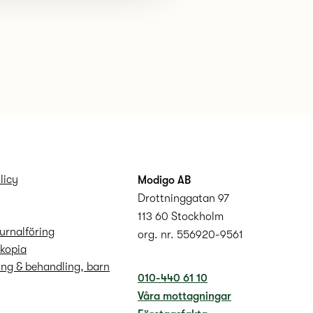
licy
Modigo AB
Drottninggatan 97
113 60 Stockholm
urnalföring
org. nr. 556920-9561
lkopia
ng & behandling, barn
010-440 61 10
Våra mottagningar